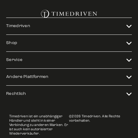
Timedriven
Shop
Service
Andere Plattformen
Rechtlich
Timedriven ist ein unabhängiger
©2026 Timedriven. Alle Rechte
Händler und steht in keiner
vorbehalten.
Verbindung zu anderen Marken. Er
ist auch kein autorisierter
Wiederverkäufer.