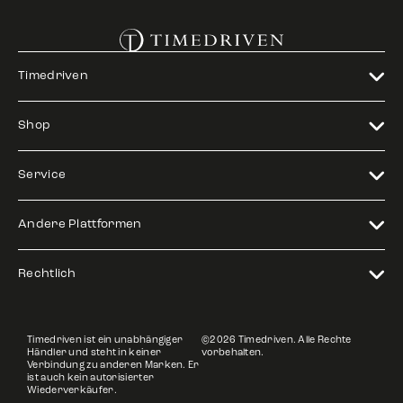
Timedriven
Shop
Service
Andere Plattformen
Rechtlich
Timedriven ist ein unabhängiger
©2026 Timedriven. Alle Rechte
Händler und steht in keiner
vorbehalten.
Verbindung zu anderen Marken. Er
ist auch kein autorisierter
Wiederverkäufer.