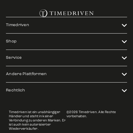
Timedriven
Shop
Service
Andere Plattformen
Rechtlich
Timedriven ist ein unabhängiger
©2026 Timedriven. Alle Rechte
Händler und steht in keiner
vorbehalten.
Verbindung zu anderen Marken. Er
ist auch kein autorisierter
Wiederverkäufer.