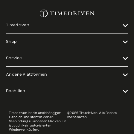
Timedriven
Shop
Service
Andere Plattformen
Rechtlich
Timedriven ist ein unabhängiger
©2026 Timedriven. Alle Rechte
Händler und steht in keiner
vorbehalten.
Verbindung zu anderen Marken. Er
ist auch kein autorisierter
Wiederverkäufer.