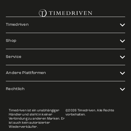
Timedriven
Shop
Service
Andere Plattformen
Rechtlich
Timedriven ist ein unabhängiger
©2026 Timedriven. Alle Rechte
Händler und steht in keiner
vorbehalten.
Verbindung zu anderen Marken. Er
ist auch kein autorisierter
Wiederverkäufer.