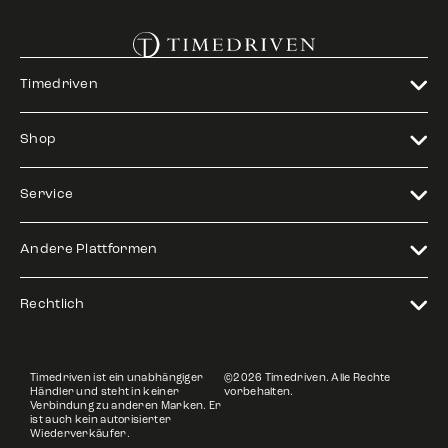
Timedriven
Shop
Service
Andere Plattformen
Rechtlich
Timedriven ist ein unabhängiger
©2026 Timedriven. Alle Rechte
Händler und steht in keiner
vorbehalten.
Verbindung zu anderen Marken. Er
ist auch kein autorisierter
Wiederverkäufer.