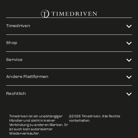
Timedriven
Shop
Service
Andere Plattformen
Rechtlich
Timedriven ist ein unabhängiger
©2026 Timedriven. Alle Rechte
Händler und steht in keiner
vorbehalten.
Verbindung zu anderen Marken. Er
ist auch kein autorisierter
Wiederverkäufer.