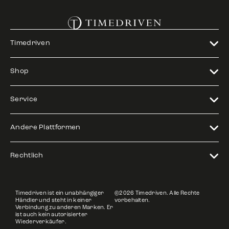
Timedriven
Shop
Service
Andere Plattformen
Rechtlich
Timedriven ist ein unabhängiger
©2026 Timedriven. Alle Rechte
Händler und steht in keiner
vorbehalten.
Verbindung zu anderen Marken. Er
ist auch kein autorisierter
Wiederverkäufer.