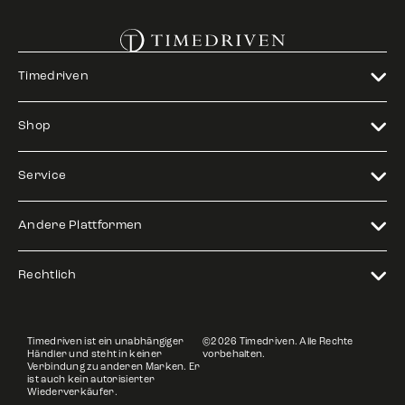
Timedriven
Shop
Service
Andere Plattformen
Rechtlich
Timedriven ist ein unabhängiger
©2026 Timedriven. Alle Rechte
Händler und steht in keiner
vorbehalten.
Verbindung zu anderen Marken. Er
ist auch kein autorisierter
Wiederverkäufer.