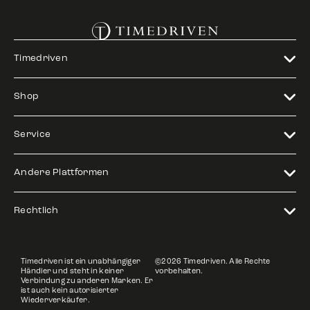
Timedriven
Shop
Service
Andere Plattformen
Rechtlich
Timedriven ist ein unabhängiger
©2026 Timedriven. Alle Rechte
Händler und steht in keiner
vorbehalten.
Verbindung zu anderen Marken. Er
ist auch kein autorisierter
Wiederverkäufer.