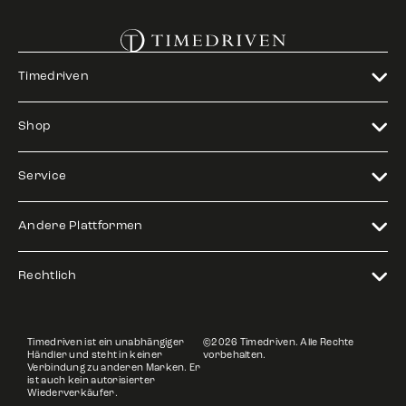
Timedriven
Shop
Service
Andere Plattformen
Rechtlich
Timedriven ist ein unabhängiger
©2026 Timedriven. Alle Rechte
Händler und steht in keiner
vorbehalten.
Verbindung zu anderen Marken. Er
ist auch kein autorisierter
Wiederverkäufer.