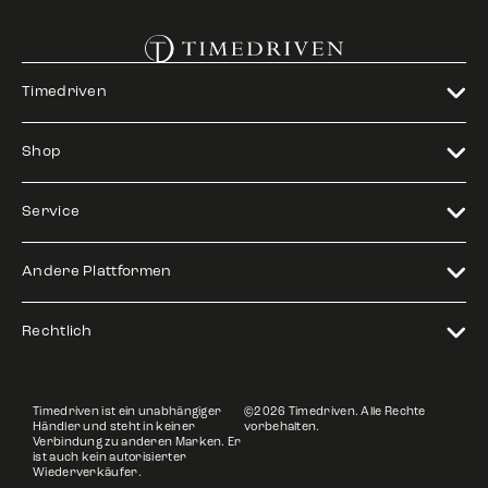
Timedriven
Shop
Service
Andere Plattformen
Rechtlich
Timedriven ist ein unabhängiger
©2026 Timedriven. Alle Rechte
Händler und steht in keiner
vorbehalten.
Verbindung zu anderen Marken. Er
ist auch kein autorisierter
Wiederverkäufer.