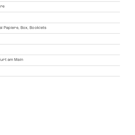
ire
al Papiere, Box, Booklets
urt am Main