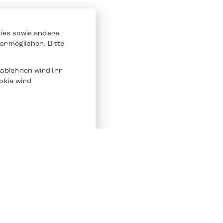
ies sowie andere
ermöglichen. Bitte
ablehnen wird Ihr
okie wird
Service
Andere Plat
Chrono 24
Store
Ebay
Verkaufen / Komission
Ebay Kleina
Reparatur und Pflege
Instagram
Versand & Bezahlung