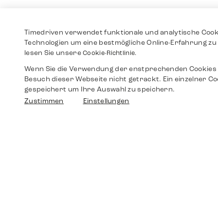
Timedriven verwendet funktionale und analytische Cook
Technologien um eine bestmögliche Online-Erfahrung zu 
lesen Sie unsere
Cookie-Richtlinie.
Wenn Sie die Verwendung der enstprechenden Cookies 
Besuch dieser Webseite nicht getrackt. Ein einzelner Co
gespeichert um Ihre Auswahl zu speichern.
Zustimmen
Einstellungen
Shop
Shop
Walther-von-Cronberg-Platz 18
60594 Frankfurt am Main
Ersatzteile
Germany
+49 152 5544 3810
Wunschliste
+49 69 7958 0766
info@timedriven.de
Über Uns