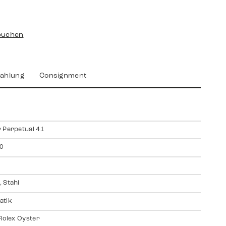
buchen
ahlung
Consignment
 Perpetual 41
0
 Stahl
atik
 Rolex Oyster