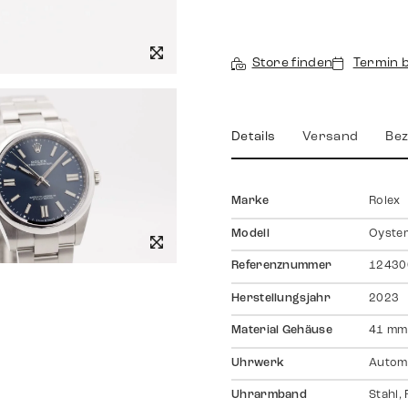
Store finden
Termin 
Details
Versand
Bez
Marke
Rolex
Modell
Oyster
Referenznummer
12430
Herstellungsjahr
2023
Material Gehäuse
41 mm,
Uhrwerk
Autom
Uhrarmband
Stahl,