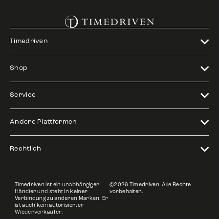
Timedriven
Shop
Service
Andere Plattformen
Rechtlich
Timedriven ist ein unabhängiger
©2026 Timedriven. Alle Rechte
Händler und steht in keiner
vorbehalten.
Verbindung zu anderen Marken. Er
ist auch kein autorisierter
Wiederverkäufer.