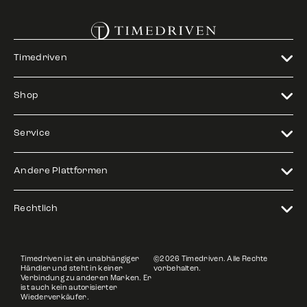
Timedriven
Shop
Service
Andere Plattformen
Rechtlich
Timedriven ist ein unabhängiger
©2026 Timedriven. Alle Rechte
Händler und steht in keiner
vorbehalten.
Verbindung zu anderen Marken. Er
ist auch kein autorisierter
Wiederverkäufer.