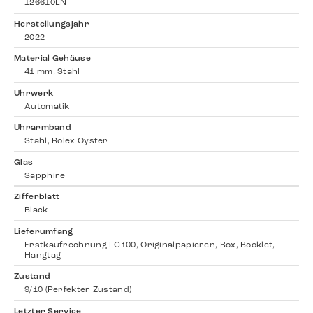
126610LN
Herstellungsjahr
2022
Material Gehäuse
41 mm, Stahl
Uhrwerk
Automatik
Uhrarmband
Stahl, Rolex Oyster
Glas
Sapphire
Zifferblatt
Black
Lieferumfang
Erstkaufrechnung LC100, Originalpapieren, Box, Booklet,
Hangtag
Zustand
9/10 (Perfekter Zustand)
Letzter Service