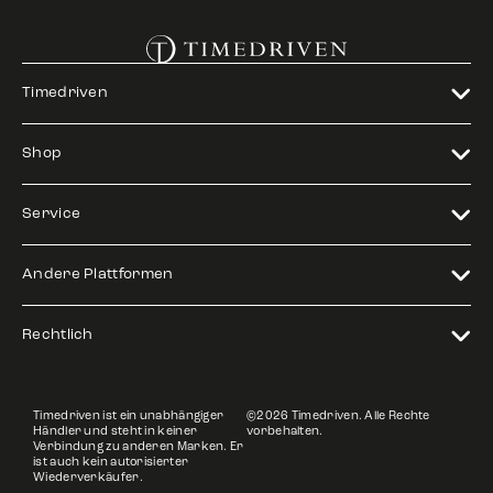
Timedriven
Shop
Service
Andere Plattformen
Rechtlich
Timedriven ist ein unabhängiger
©2026 Timedriven. Alle Rechte
Händler und steht in keiner
vorbehalten.
Verbindung zu anderen Marken. Er
ist auch kein autorisierter
Wiederverkäufer.