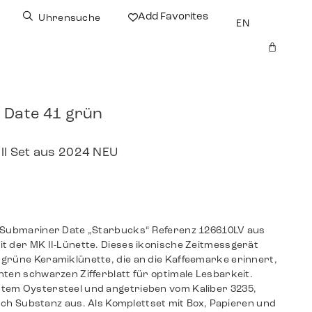
Add Favorites
Uhrensuche
EN
 Date 41 grün
ull Set aus 2024 NEU
x Submariner Date „Starbucks“ Referenz 126610LV aus
t der MK II-Lünette. Dieses ikonische Zeitmessgerät
grüne Keramiklünette, die an die Kaffeemarke erinnert,
nten schwarzen Zifferblatt für optimale Lesbarkeit.
tem Oystersteel und angetrieben vom Kaliber 3235,
 auch Substanz aus. Als Komplettset mit Box, Papieren und