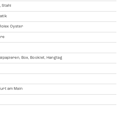
 Stahl
atik
 Rolex Oyster
ire
alpapieren, Box, Booklet, Hangtag
urt am Main