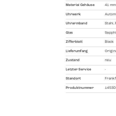
Material Gehäuse
41 mm,
Uhrwerk
Autom
Uhrarmband
Stahl,
Glas
Sapph
Zifferblatt
Black
Lieferumfang
Origin
Zustand
neu
Letzter Service
-
Standort
Frankf
Produktnummer
1453D