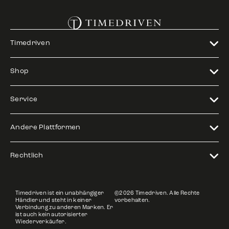
Timedriven
Shop
Service
Andere Plattformen
Rechtlich
Timedriven ist ein unabhängiger
©2026 Timedriven. Alle Rechte
Händler und steht in keiner
vorbehalten.
Verbindung zu anderen Marken. Er
ist auch kein autorisierter
Wiederverkäufer.