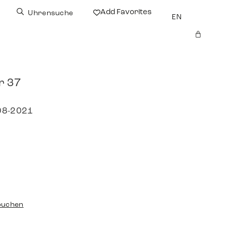
Add Favorites
Uhrensuche
EN
r 37
 08-2021
buchen