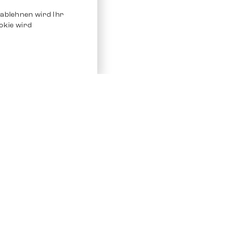
ablehnen wird Ihr
okie wird
Service
Andere Plat
Chrono 24
Store
Ebay
Verkaufen / Komission
Ebay Kleina
Reparatur und Pflege
Instagram
Versand & Bezahlung
Häufig gestellte Fragen (FAQ)
Stellenangebote
ven. Alle Rechte vorbehalten.
Impressum
Datenschutz
AGB