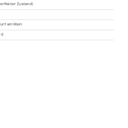
Perfekter Zustand)
urt am Main
-3