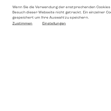
Wenn Sie die Verwendung der enstprechenden Cookies 
Besuch dieser Webseite nicht getrackt. Ein einzelner Co
gespeichert um Ihre Auswahl zu speichern.
Zustimmen
Einstellungen
Shop
Shop
Walther-von-Cronberg-Platz 18
60594 Frankfurt am Main
Ersatzteile
Germany
+49 152 5544 3810
Wunschliste
+49 69 7958 0766
info@timedriven.de
Über Uns
Timedriven ist ein unabhängiger Händler und
©2026 Timedri