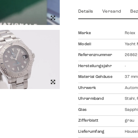
Details
Versand
Bez
Marke
Rolex
Modell
Yacht 
Referenznummer
26862
Herstellungsjahr
-
Material Gehäuse
37 mm,
Uhrwerk
Autom
Uhrarmband
Stahl,
Glas
Sapph
Zifferblatt
grau
Lieferumfang
Hausei