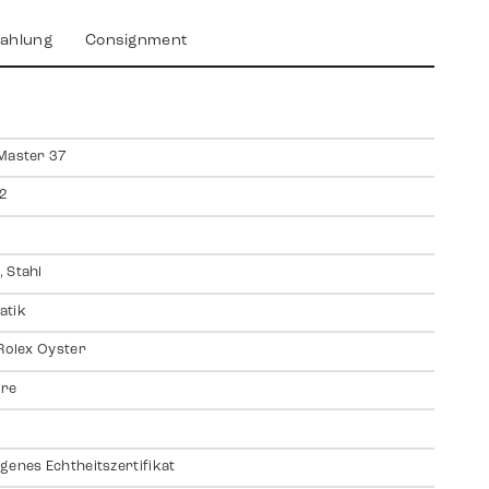
ahlung
Consignment
Master 37
2
 Stahl
atik
 Rolex Oyster
ire
genes Echtheitszertifikat