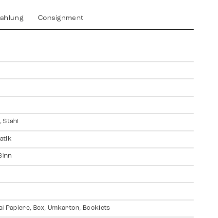
ahlung
Consignment
 Stahl
atik
Sinn
t
al Papiere, Box, Umkarton, Booklets