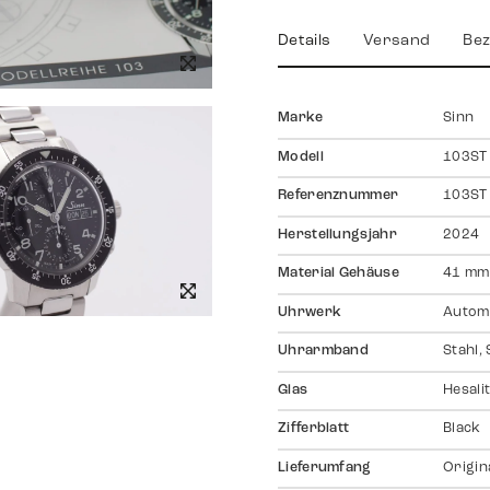
Details
Versand
Bez
Marke
Sinn
Modell
103ST
Referenznummer
103ST
Herstellungsjahr
2024
Material Gehäuse
41 mm,
Uhrwerk
Autom
Uhrarmband
Stahl, 
Glas
Hesali
Zifferblatt
Black
Lieferumfang
Origin