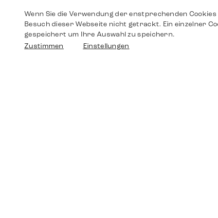
Wenn Sie die Verwendung der enstprechenden Cookies 
Besuch dieser Webseite nicht getrackt. Ein einzelner Co
gespeichert um Ihre Auswahl zu speichern.
Zustimmen
Einstellungen
Shop
Shop
Walther-von-Cronberg-Platz 18
60594 Frankfurt am Main
Ersatzteile
Germany
+49 152 5544 3810
Wunschliste
+49 69 7958 0766
info@timedriven.de
Über Uns
Timedriven ist ein unabhängiger Händler und
©2026 Timedri