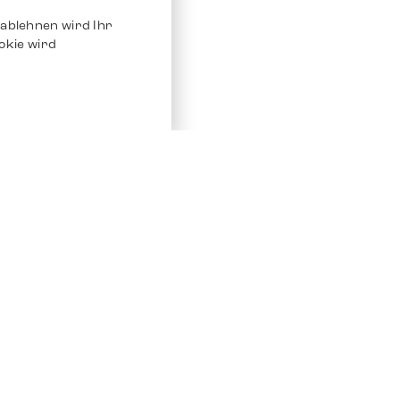
ablehnen wird Ihr
okie wird
Service
Andere Plat
Chrono 24
Store
Ebay
Verkaufen / Komission
Ebay Kleina
Reparatur und Pflege
Instagram
Versand & Bezahlung
Häufig gestellte Fragen (FAQ)
Stellenangebote
ven. Alle Rechte vorbehalten.
Impressum
Datenschutz
AGB