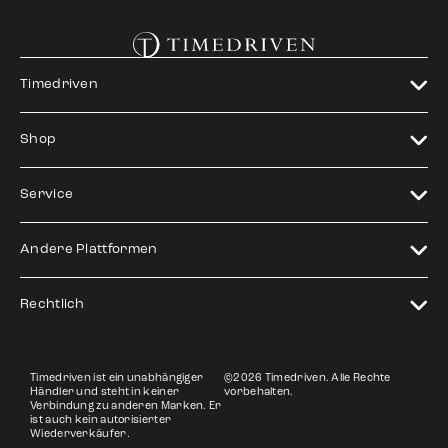
Timedriven
Shop
Service
Andere Plattformen
Rechtlich
Timedriven ist ein unabhängiger
©2026 Timedriven. Alle Rechte
Händler und steht in keiner
vorbehalten.
Verbindung zu anderen Marken. Er
ist auch kein autorisierter
Wiederverkäufer.