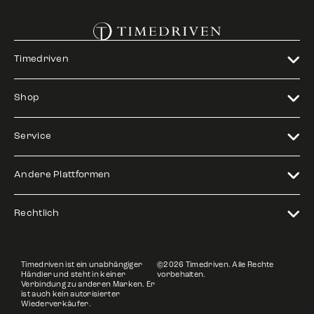
Timedriven
Shop
Service
Andere Plattformen
Rechtlich
Timedriven ist ein unabhängiger
©2026 Timedriven. Alle Rechte
Händler und steht in keiner
vorbehalten.
Verbindung zu anderen Marken. Er
ist auch kein autorisierter
Wiederverkäufer.