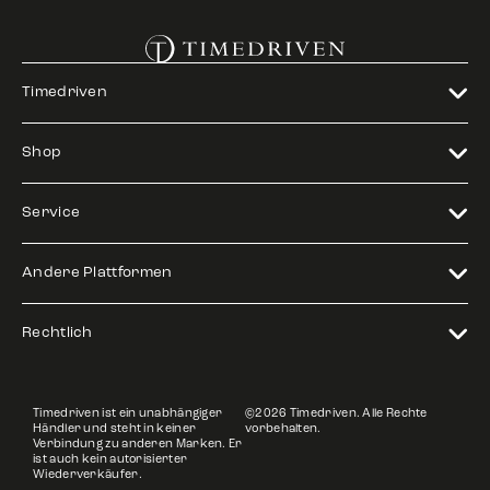
Timedriven
Shop
Service
Andere Plattformen
Rechtlich
Timedriven ist ein unabhängiger
©2026 Timedriven. Alle Rechte
Händler und steht in keiner
vorbehalten.
Verbindung zu anderen Marken. Er
ist auch kein autorisierter
Wiederverkäufer.