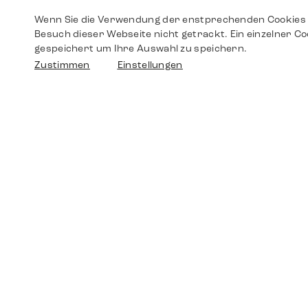
Wenn Sie die Verwendung der enstprechenden Cookies 
Besuch dieser Webseite nicht getrackt. Ein einzelner Co
gespeichert um Ihre Auswahl zu speichern.
Zustimmen
Einstellungen
Shop
Shop
Walther-von-Cronberg-Platz 18
60594 Frankfurt am Main
Ersatzteile
Germany
+49 152 5544 3810
Wunschliste
+49 69 7958 0766
info@timedriven.de
Über Uns
Timedriven ist ein unabhängiger Händler und
©2026 Timedri