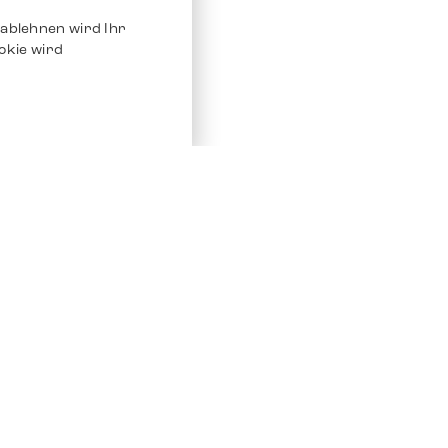
ablehnen wird Ihr
okie wird
Service
Andere Plat
Chrono 24
Store
Ebay
Verkaufen / Komission
Ebay Kleina
Reparatur und Pflege
Instagram
Versand & Bezahlung
Häufig gestellte Fragen (FAQ)
Stellenangebote
ven. Alle Rechte vorbehalten.
Impressum
Datenschutz
AGB