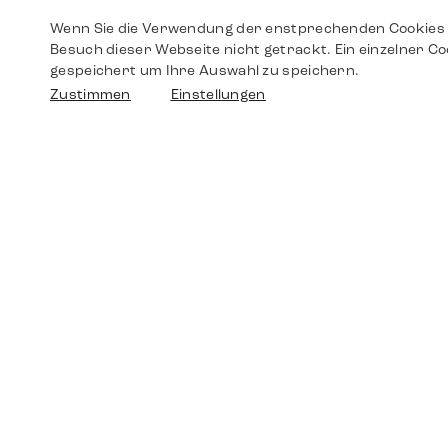
Wenn Sie die Verwendung der enstprechenden Cookies 
Besuch dieser Webseite nicht getrackt. Ein einzelner Co
gespeichert um Ihre Auswahl zu speichern.
Zustimmen
Einstellungen
Shop
Shop
Walther-von-Cronberg-Platz 18
60594 Frankfurt am Main
Ersatzteile
Germany
+49 152 5544 3810
Wunschliste
+49 69 7958 0766
info@timedriven.de
Über Uns
Timedriven ist ein unabhängiger Händler und
©2026 Timedri