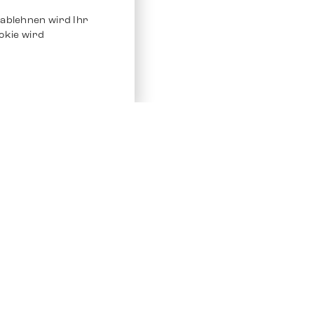
ablehnen wird Ihr
okie wird
Service
Andere Plat
Chrono 24
Store
Ebay
Verkaufen / Komission
Ebay Kleina
Reparatur und Pflege
Instagram
Versand & Bezahlung
Häufig gestellte Fragen (FAQ)
Stellenangebote
ven. Alle Rechte vorbehalten.
Impressum
Datenschutz
AGB