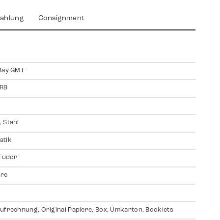
ahlung
Consignment
Bay GMT
RB
 Stahl
atik
 Tudor
ire
ufrechnung, Original Papiere, Box, Umkarton, Booklets