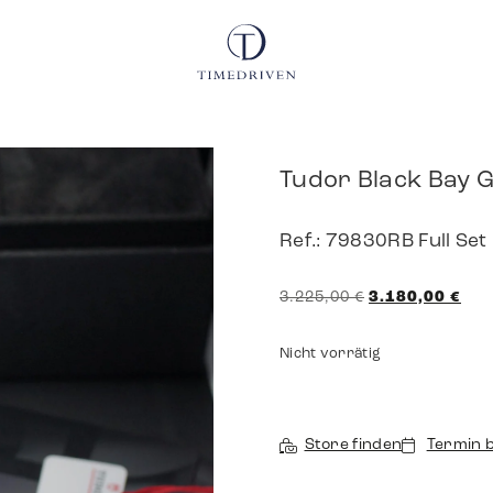
Tudor Black Bay 
Ref.: 79830RB Full Se
3.225,00
€
3.180,00
€
Nicht vorrätig
Store finden
Termin 