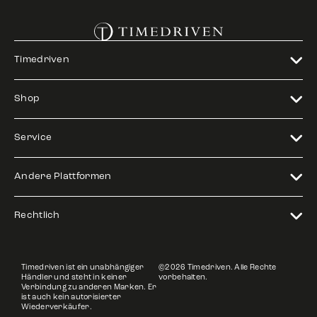
Timedriven
Shop
Service
Andere Plattformen
Rechtlich
Timedriven ist ein unabhängiger
©2026 Timedriven. Alle Rechte
Händler und steht in keiner
vorbehalten.
Verbindung zu anderen Marken. Er
ist auch kein autorisierter
Wiederverkäufer.