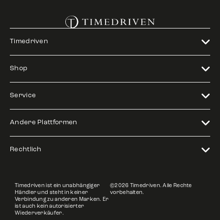
Timedriven
Shop
Service
Andere Plattformen
Rechtlich
Timedriven ist ein unabhängiger
©2026 Timedriven. Alle Rechte
Händler und steht in keiner
vorbehalten.
Verbindung zu anderen Marken. Er
ist auch kein autorisierter
Wiederverkäufer.