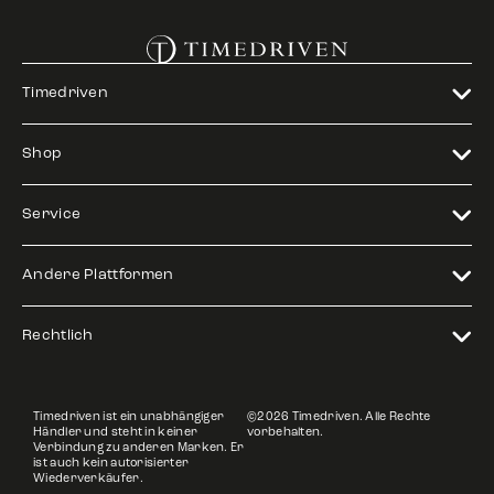
Timedriven
Shop
Service
Andere Plattformen
Rechtlich
Timedriven ist ein unabhängiger
©2026 Timedriven. Alle Rechte
Händler und steht in keiner
vorbehalten.
Verbindung zu anderen Marken. Er
ist auch kein autorisierter
Wiederverkäufer.