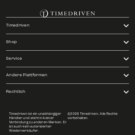
Timedriven
Shop
Service
Andere Plattformen
Rechtlich
Timedriven ist ein unabhängiger
©2026 Timedriven. Alle Rechte
Händler und steht in keiner
vorbehalten.
Verbindung zu anderen Marken. Er
ist auch kein autorisierter
Wiederverkäufer.