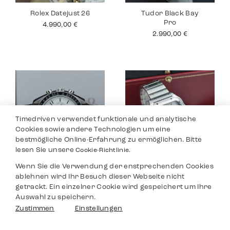
Rolex Datejust 26
Tudor Black Bay
Pro
4.990,00
€
2.990,00
€
Timedriven verwendet funktionale und analytische
Cookies sowie andere Technologien um eine
bestmögliche Online-Erfahrung zu ermöglichen. Bitte
lesen Sie unsere
Cookie-Richtlinie.
Wenn Sie die Verwendung der enstprechenden Cookies
Omega
Cartier Santos
ablehnen wird Ihr Besuch dieser Webseite nicht
Speedmaster
Medium
getrackt. Ein einzelner Cookie wird gespeichert um Ihre
6.490,00
€
6.290,00
€
Auswahl zu speichern.
Filter
Zustimmen
Einstellungen