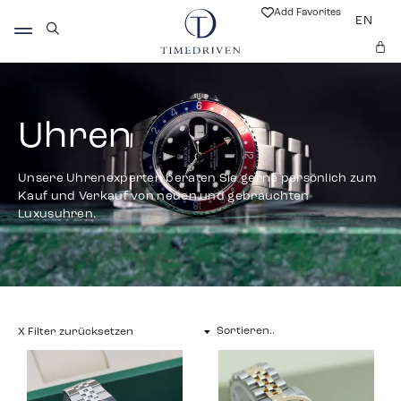
Add Favorites
EN
Uhren
Unsere Uhrenexperten beraten Sie gerne persönlich zum
Kauf und Verkauf von neuen und gebrauchten
Luxusuhren.
X Filter zurücksetzen