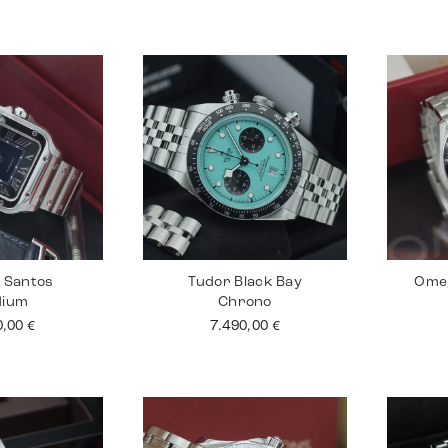
r Santos
Tudor Black Bay
Ome
dium
Chrono
0,00
€
7.490,00
€