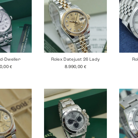
nd-Dweller
Rolex Datejust 26 Lady
Ro
00,00
€
8.990,00
€