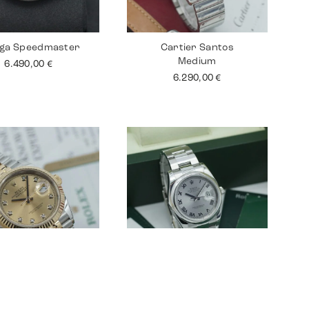
ga Speedmaster
Cartier Santos
Medium
6.490,00
€
6.290,00
€
lex Datejust 36
Rolex Datejust 36
12.990,00
€
6.190,00
€