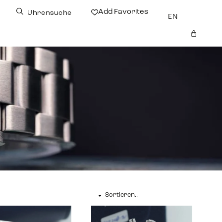
Add Favorites
Uhrensuche
EN