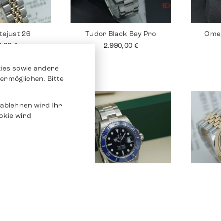
tejust 26
Tudor Black Bay Pro
Ome
0,00
€
2.990,00
€
ies sowie andere
ermöglichen. Bitte
ablehnen wird Ihr
okie wird
tejust 26
Rolex Submariner
Ro
0,00
€
29.590,00
€