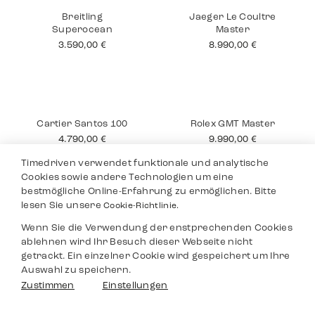
Cartier Tank 18K
Rolex Submariner
No Date
12.490,00
€
10.990,00
€
Timedriven verwendet funktionale und analytische
Cookies sowie andere Technologien um eine
bestmögliche Online-Erfahrung zu ermöglichen. Bitte
lesen Sie unsere
Cookie-Richtlinie.
Wenn Sie die Verwendung der enstprechenden Cookies
Breitling
Jaeger Le Coultre
ablehnen wird Ihr Besuch dieser Webseite nicht
Superocean
Master
getrackt. Ein einzelner Cookie wird gespeichert um Ihre
3.590,00
€
8.990,00
€
Auswahl zu speichern.
Filter
Zustimmen
Einstellungen