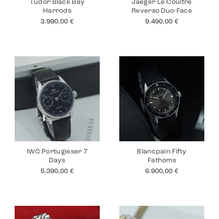
Tudor Black Bay
Jaeger Le Coultre
Harrods
Reverso Duo-Face
3.990,00
€
9.490,00
€
IWC Portugieser 7
Blancpain Fifty
Days
Fathoms
5.390,00
€
6.900,00
€