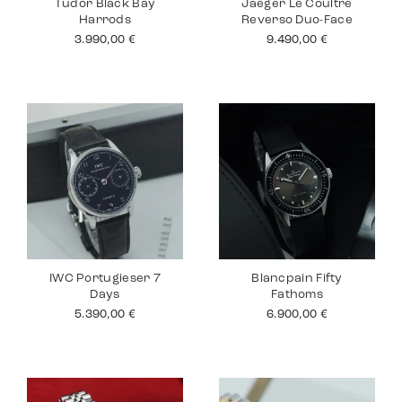
Tudor Black Bay
Jaeger Le Coultre
Harrods
Reverso Duo-Face
3.990,00
€
9.490,00
€
IWC Portugieser 7
Blancpain Fifty
Days
Fathoms
5.390,00
€
6.900,00
€