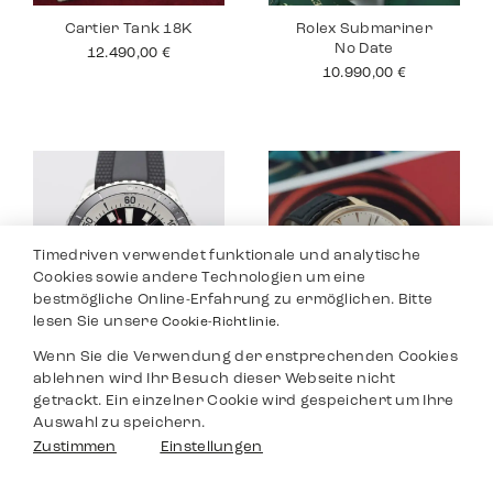
Cartier Tank 18K
Rolex Submariner
No Date
12.490,00
€
10.990,00
€
Timedriven verwendet funktionale und analytische
Cookies sowie andere Technologien um eine
bestmögliche Online-Erfahrung zu ermöglichen. Bitte
lesen Sie unsere
Cookie-Richtlinie.
Wenn Sie die Verwendung der enstprechenden Cookies
Breitling
Jaeger Le Coultre
ablehnen wird Ihr Besuch dieser Webseite nicht
Superocean
Master
getrackt. Ein einzelner Cookie wird gespeichert um Ihre
3.590,00
€
8.990,00
€
Auswahl zu speichern.
Filter
Zustimmen
Einstellungen