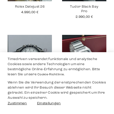
Rolex Datejust 26
Tudor Black Bay
Pro
4.990,00
€
2.990,00
€
Timedriven verwendet funktionale und analytische
Cookies sowie andere Technologien um eine
bestmögliche Online-Erfahrung zu ermöglichen. Bitte
lesen Sie unsere
Cookie-Richtlinie.
Wenn Sie die Verwendung der enstprechenden Cookies
Omega
Cartier Santos
ablehnen wird Ihr Besuch dieser Webseite nicht
Speedmaster
Medium
getrackt. Ein einzelner Cookie wird gespeichert um Ihre
6.490,00
€
6.290,00
€
Auswahl zu speichern.
Filter
Zustimmen
Einstellungen