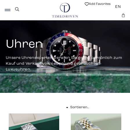
Add Favorites
EN
Uhren
Unsere Uhrenexperten beraten Sie gerne persönlich zum
Kauf und Verkauf von neuen und gebrauchten
Luxusuhren.