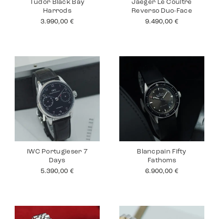
Tudor Black Bay
Jaeger Le Coultre
Harrods
Reverso Duo-Face
3.990,00
€
9.490,00
€
IWC Portugieser 7
Blancpain Fifty
Days
Fathoms
5.390,00
€
6.900,00
€