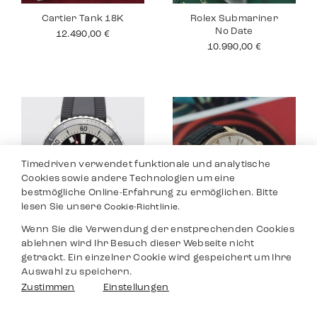
Cartier Tank 18K
Rolex Submariner
No Date
12.490,00
€
10.990,00
€
Timedriven verwendet funktionale und analytische
Cookies sowie andere Technologien um eine
bestmögliche Online-Erfahrung zu ermöglichen. Bitte
lesen Sie unsere
Cookie-Richtlinie.
Wenn Sie die Verwendung der enstprechenden Cookies
Breitling
Jaeger Le Coultre
ablehnen wird Ihr Besuch dieser Webseite nicht
Superocean
Master
getrackt. Ein einzelner Cookie wird gespeichert um Ihre
3.590,00
€
8.990,00
€
Auswahl zu speichern.
Filter
Zustimmen
Einstellungen