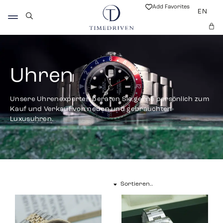
Add Favorites
EN
Uhren
Unsere Uhrenexperten beraten Sie gerne persönlich zum
Kauf und Verkauf von neuen und gebrauchten
Luxusuhren.