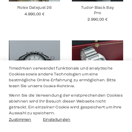
Rolex Datejust 26
Tudor Black Bay
Pro
4.990,00
€
2.990,00
€
Timedriven verwendet funktionale und analytische
Cookies sowie andere Technologien um eine
bestmögliche Online-Erfahrung zu ermöglichen. Bitte
lesen Sie unsere
Cookie-Richtlinie.
Wenn Sie die Verwendung der enstprechenden Cookies
Omega
Cartier Santos
ablehnen wird Ihr Besuch dieser Webseite nicht
Speedmaster
Medium
getrackt. Ein einzelner Cookie wird gespeichert um Ihre
6.490,00
€
6.290,00
€
Auswahl zu speichern.
Filter
Zustimmen
Einstellungen