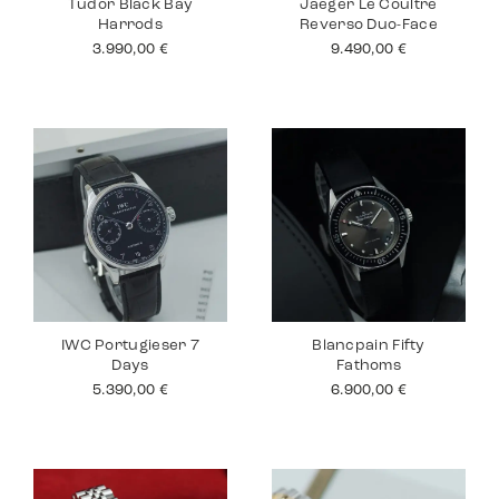
Tudor Black Bay
Jaeger Le Coultre
Harrods
Reverso Duo-Face
3.990,00
€
9.490,00
€
IWC Portugieser 7
Blancpain Fifty
Days
Fathoms
5.390,00
€
6.900,00
€