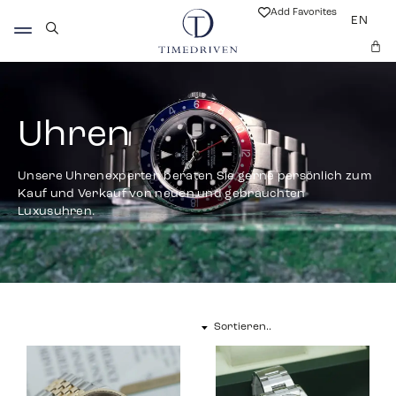
Add Favorites
EN
Uhren
Unsere Uhrenexperten beraten Sie gerne persönlich zum
Kauf und Verkauf von neuen und gebrauchten
Luxusuhren.