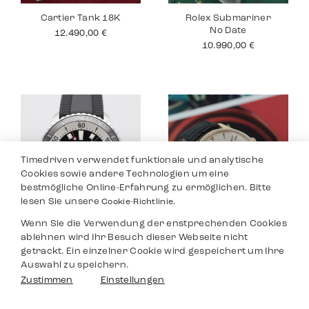
Cartier Tank 18K
Rolex Submariner
No Date
12.490,00
€
10.990,00
€
Timedriven verwendet funktionale und analytische
Cookies sowie andere Technologien um eine
bestmögliche Online-Erfahrung zu ermöglichen. Bitte
lesen Sie unsere
Cookie-Richtlinie.
Wenn Sie die Verwendung der enstprechenden Cookies
Breitling
Jaeger Le Coultre
ablehnen wird Ihr Besuch dieser Webseite nicht
Superocean
Master
getrackt. Ein einzelner Cookie wird gespeichert um Ihre
3.590,00
€
8.990,00
€
Auswahl zu speichern.
Filter
Zustimmen
Einstellungen