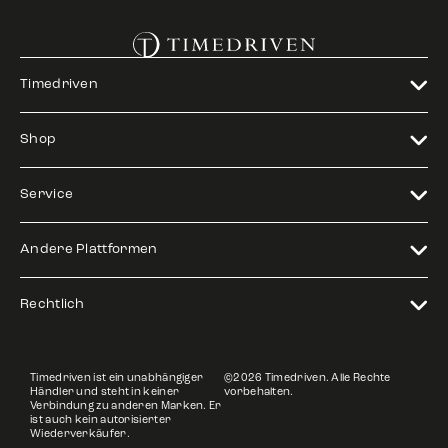
Timedriven
Shop
Service
Andere Plattformen
Rechtlich
Timedriven ist ein unabhängiger
©2026 Timedriven. Alle Rechte
Händler und steht in keiner
vorbehalten.
Verbindung zu anderen Marken. Er
ist auch kein autorisierter
Wiederverkäufer.