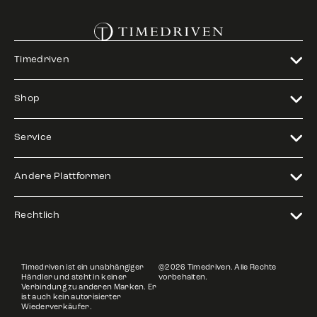
Timedriven
Shop
Service
Andere Plattformen
Rechtlich
Timedriven ist ein unabhängiger
©2026 Timedriven. Alle Rechte
Händler und steht in keiner
vorbehalten.
Verbindung zu anderen Marken. Er
ist auch kein autorisierter
Wiederverkäufer.