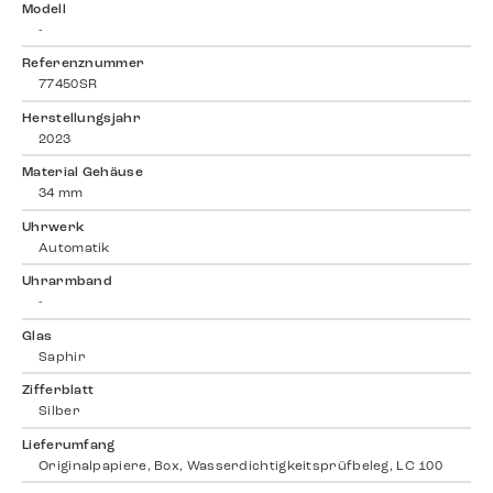
Modell
-
Referenznummer
77450SR
Herstellungsjahr
2023
Material Gehäuse
34 mm
Uhrwerk
Automatik
Uhrarmband
-
Glas
Saphir
Zifferblatt
Silber
Lieferumfang
Originalpapiere, Box, Wasserdichtigkeitsprüfbeleg, LC 100