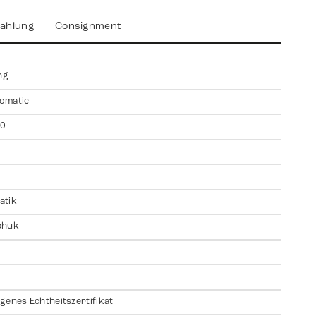
ahlung
Consignment
ng
omatic
0
atik
chuk
genes Echtheitszertifikat