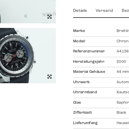
Details
Versand
Bez
Marke
Breitli
Modell
Chron
Referenznummer
A4136
Herstellungsjahr
2000
Material Gehäuse
44 mm
Uhrwerk
Autom
Uhrarmband
Kauts
Glas
Saphir
Zifferblatt
Black
Lieferumfang
Hausei