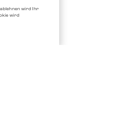
ablehnen wird Ihr
okie wird
Service
Andere Plat
Chrono 24
Store
Ebay
Verkaufen / Komission
Ebay Kleina
Reparatur und Pflege
Instagram
Versand & Bezahlung
Häufig gestellte Fragen (FAQ)
Stellenangebote
ven. Alle Rechte vorbehalten.
Impressum
Datenschutz
AGB