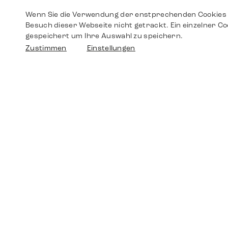
Wenn Sie die Verwendung der enstprechenden Cookies 
Besuch dieser Webseite nicht getrackt. Ein einzelner Co
gespeichert um Ihre Auswahl zu speichern.
Zustimmen
Einstellungen
Shop
Shop
Walther-von-Cronberg-Platz 18
60594 Frankfurt am Main
Ersatzteile
Germany
+49 152 5544 3810
Wunschliste
+49 69 7958 0766
info@timedriven.de
Über Uns
Timedriven ist ein unabhängiger Händler und
©2026 Timedri