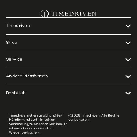
Timedriven
Shop
Service
Andere Plattformen
Rechtlich
Timedriven ist ein unabhängiger
©2026 Timedriven. Alle Rechte
Händler und steht in keiner
vorbehalten.
Verbindung zu anderen Marken. Er
ist auch kein autorisierter
Wiederverkäufer.