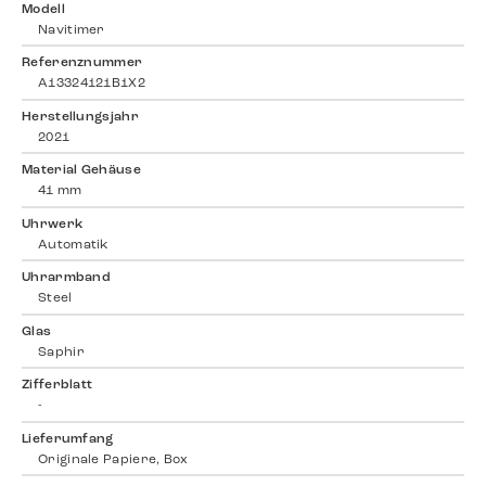
Modell
Navitimer
Referenznummer
A13324121B1X2
Herstellungsjahr
2021
Material Gehäuse
41 mm
Uhrwerk
Automatik
Uhrarmband
Steel
Glas
Saphir
Zifferblatt
-
Lieferumfang
Originale Papiere, Box