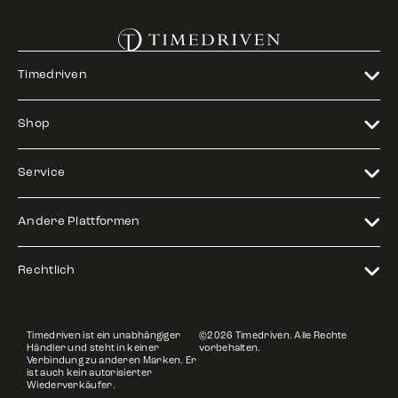
Timedriven
Shop
Service
Andere Plattformen
Rechtlich
Timedriven ist ein unabhängiger
©2026 Timedriven. Alle Rechte
Händler und steht in keiner
vorbehalten.
Verbindung zu anderen Marken. Er
ist auch kein autorisierter
Wiederverkäufer.