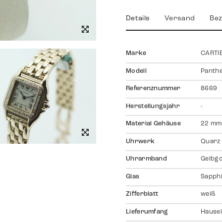
Details
Versand
Bez
Marke
CARTI
Modell
Panth
Referenznummer
8669
Herstellungsjahr
-
Material Gehäuse
22 mm,
Uhrwerk
Quarz
Uhrarmband
Gelbgo
Glas
Sapph
Zifferblatt
weiß
Lieferumfang
Hausei