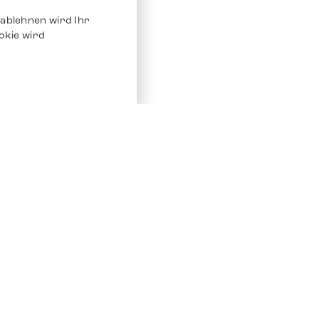
ablehnen wird Ihr
okie wird
Service
Andere Plat
Chrono 24
Store
Ebay
Verkaufen / Komission
Ebay Kleina
Reparatur und Pflege
Instagram
Versand & Bezahlung
Häufig gestellte Fragen (FAQ)
Stellenangebote
ven. Alle Rechte vorbehalten.
Impressum
Datenschutz
AGB