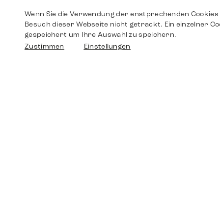
Wenn Sie die Verwendung der enstprechenden Cookies 
Besuch dieser Webseite nicht getrackt. Ein einzelner Co
gespeichert um Ihre Auswahl zu speichern.
Zustimmen
Einstellungen
Shop
Shop
Walther-von-Cronberg-Platz 18
60594 Frankfurt am Main
Ersatzteile
Germany
+49 152 5544 3810
Wunschliste
+49 69 7958 0766
info@timedriven.de
Über Uns
Timedriven ist ein unabhängiger Händler und
©2026 Timedri