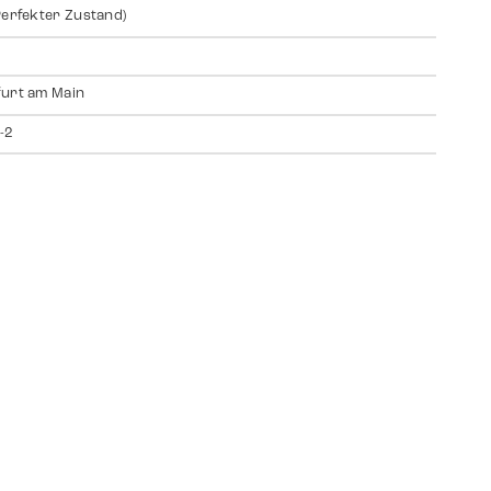
Perfekter Zustand)
urt am Main
-2