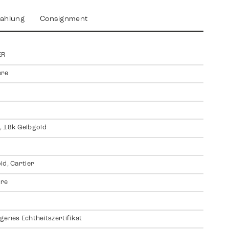
ahlung
Consignment
ER
ere
 18k Gelbgold
ld, Cartier
ire
genes Echtheitszertifikat