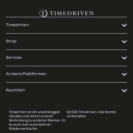
Timedriven
Shop
Service
Andere Plattformen
Rechtlich
Timedriven ist ein unabhängiger
©2026 Timedriven. Alle Rechte
Händler und steht in keiner
vorbehalten.
Verbindung zu anderen Marken. Er
ist auch kein autorisierter
Wiederverkäufer.