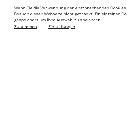
Wenn Sie die Verwendung der enstprechenden Cookies 
Besuch dieser Webseite nicht getrackt. Ein einzelner Co
gespeichert um Ihre Auswahl zu speichern.
Zustimmen
Einstellungen
Shop
Shop
Walther-von-Cronberg-Platz 18
60594 Frankfurt am Main
Ersatzteile
Germany
+49 152 5544 3810
Wunschliste
+49 69 7958 0766
info@timedriven.de
Über Uns
Timedriven ist ein unabhängiger Händler und
©2026 Timedri