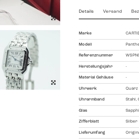
Details
Versand
Bez
Marke
CARTI
Modell
Panth
Referenznummer
WSPN
Herstellungsjahr
-
Material Gehäuse
-
Uhrwerk
Quarz
Uhrarmband
Stahl,
Glas
Sapph
Zifferblatt
Silber
Lieferumfang
Origin