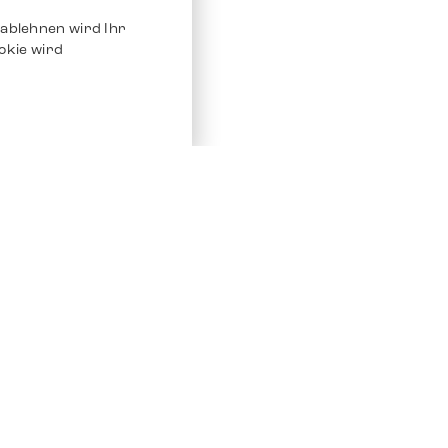
ablehnen wird Ihr
okie wird
Service
Andere Plat
Chrono 24
Store
Ebay
Verkaufen / Komission
Ebay Kleina
Reparatur und Pflege
Instagram
Versand & Bezahlung
Häufig gestellte Fragen (FAQ)
Stellenangebote
ven. Alle Rechte vorbehalten.
Impressum
Datenschutz
AGB