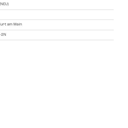
(NEU)
urt am Main
-2N