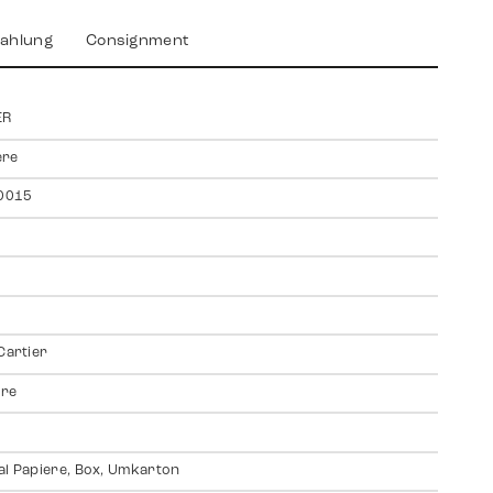
ahlung
Consignment
ER
ere
0015
 Cartier
ire
al Papiere, Box, Umkarton