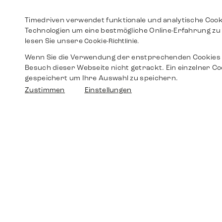
Timedriven verwendet funktionale und analytische Cook
Technologien um eine bestmögliche Online-Erfahrung zu 
lesen Sie unsere
Cookie-Richtlinie.
Wenn Sie die Verwendung der enstprechenden Cookies 
Besuch dieser Webseite nicht getrackt. Ein einzelner Co
gespeichert um Ihre Auswahl zu speichern.
Zustimmen
Einstellungen
Shop
Shop
Walther-von-Cronberg-Platz 18
60594 Frankfurt am Main
Ersatzteile
Germany
+49 152 5544 3810
Wunschliste
+49 69 7958 0766
info@timedriven.de
Über Uns