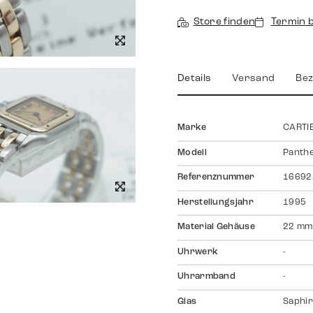
Store finden
Termin 
Details
Versand
Bez
Marke
CARTI
Modell
Panthe
Referenznummer
16692
Herstellungsjahr
1995
Material Gehäuse
22 mm
Uhrwerk
-
Uhrarmband
-
Glas
Saphir