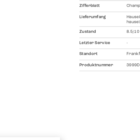
Zifferblatt
Champ
Lieferumfang
Hausei
hausei
Zustand
8.5/10
Letzter Service
-
Standort
Frankf
Produktnummer
3999D