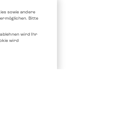
ies sowie andere
ermöglichen. Bitte
ablehnen wird Ihr
okie wird
Service
Andere Plat
Chrono 24
Store
Ebay
Verkaufen / Komission
Ebay Kleina
Reparatur und Pflege
Instagram
Versand & Bezahlung
Häufig gestellte Fragen (FAQ)