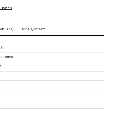
buchen
ahlung
Consignment
ER
re small
1