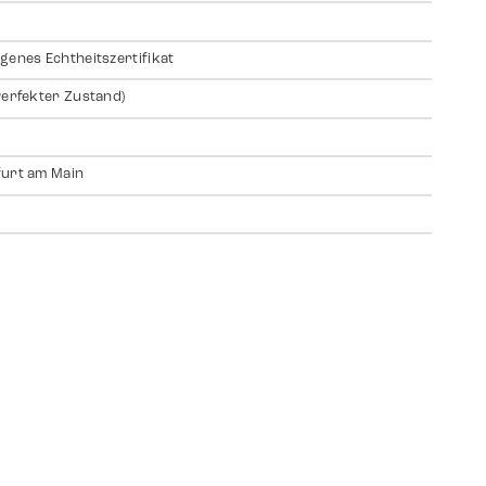
genes Echtheitszertifikat
Perfekter Zustand)
urt am Main