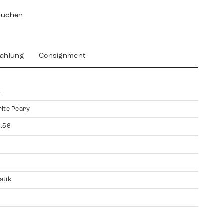
buchen
ahlung
Consignment
m
ite Peary
0.56
atik