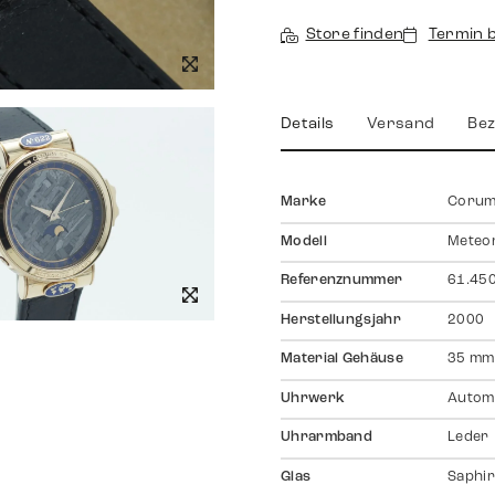
Store finden
Termin 
Details
Versand
Bez
Marke
Coru
Modell
Meteor
Referenznummer
61.45
Herstellungsjahr
2000
Material Gehäuse
35 mm
Uhrwerk
Autom
Uhrarmband
Leder
Glas
Saphir