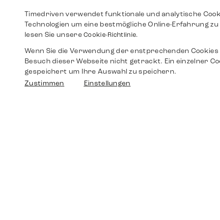
Timedriven verwendet funktionale und analytische Cook
Technologien um eine bestmögliche Online-Erfahrung zu 
lesen Sie unsere
Cookie-Richtlinie.
Wenn Sie die Verwendung der enstprechenden Cookies 
Besuch dieser Webseite nicht getrackt. Ein einzelner Co
gespeichert um Ihre Auswahl zu speichern.
Zustimmen
Einstellungen
Shop
Shop
Walther-von-Cronberg-Platz 18
60594 Frankfurt am Main
Ersatzteile
Germany
+49 152 5544 3810
Wunschliste
+49 69 7958 0766
info@timedriven.de
Über Uns