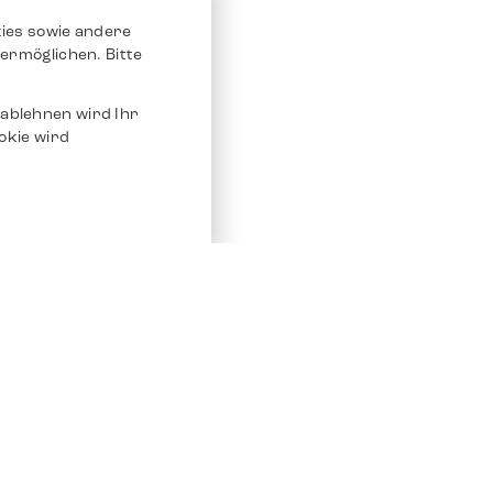
ies sowie andere
ermöglichen. Bitte
ablehnen wird Ihr
okie wird
Service
Andere Plat
Chrono 24
Store
Ebay
Verkaufen / Komission
Ebay Kleina
Reparatur und Pflege
Instagram
Versand & Bezahlung
Häufig gestellte Fragen (FAQ)
Stellenangebote