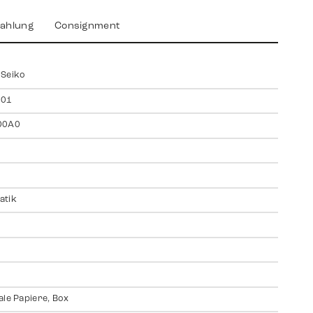
ahlung
Consignment
 Seiko
001
00A0
atik
ale Papiere, Box