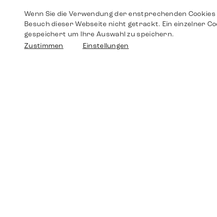
Wenn Sie die Verwendung der enstprechenden Cookies 
Besuch dieser Webseite nicht getrackt. Ein einzelner Co
gespeichert um Ihre Auswahl zu speichern.
Zustimmen
Einstellungen
Shop
Shop
Walther-von-Cronberg-Platz 18
60594 Frankfurt am Main
Ersatzteile
Germany
+49 152 5544 3810
Wunschliste
+49 69 7958 0766
info@timedriven.de
Über Uns
Timedriven ist ein unabhängiger Händler und
©2026 Timedri