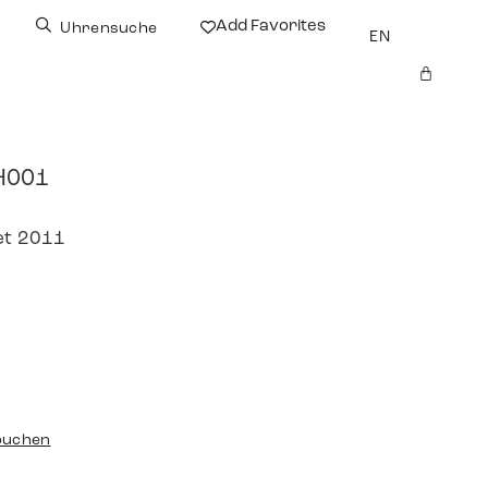
Add Favorites
Uhrensuche
EN
H001
et 2011
buchen