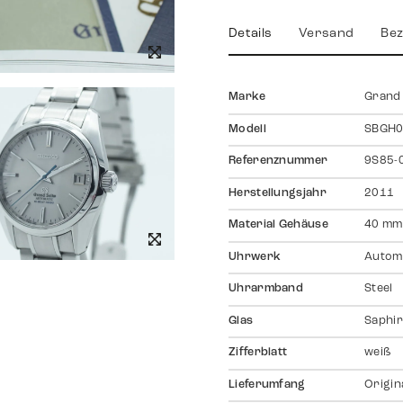
Details
Versand
Bez
Marke
Grand
Modell
SBGH
Referenznummer
9S85-
Herstellungsjahr
2011
Material Gehäuse
40 mm
Uhrwerk
Autom
Uhrarmband
Steel
Glas
Saphir
Zifferblatt
weiß
Lieferumfang
Origin