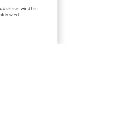
ablehnen wird Ihr
okie wird
Service
Andere Plat
Chrono 24
Store
Ebay
Verkaufen / Komission
Ebay Kleina
Reparatur und Pflege
Instagram
Versand & Bezahlung
Häufig gestellte Fragen (FAQ)
Stellenangebote
ven. Alle Rechte vorbehalten.
Impressum
Datenschutz
AGB