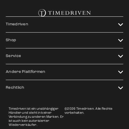
Timedriven
Shop
Service
Andere Plattformen
Rechtlich
Timedriven ist ein unabhängiger
©2026 Timedriven. Alle Rechte
Händler und steht in keiner
vorbehalten.
Verbindung zu anderen Marken. Er
ist auch kein autorisierter
Wiederverkäufer.