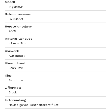
Modell
Ingenieur
Referenznummer
IW322701
Herstellungsjahr
2005
Material Gehäuse
42 mm, Stahl
Uhrwerk
Automatik
Uhrarmband
Stahl, IWC
Glas
Sapphire
Zifferblatt
Black
Lieferumfang
Hauseigenes Echtheitszertifikat