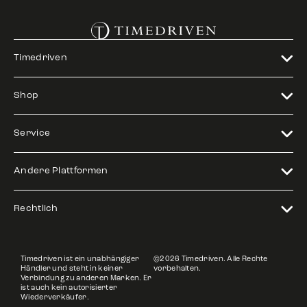
Timedriven
Shop
Service
Andere Plattformen
Rechtlich
Timedriven ist ein unabhängiger
©2026 Timedriven. Alle Rechte
Händler und steht in keiner
vorbehalten.
Verbindung zu anderen Marken. Er
ist auch kein autorisierter
Wiederverkäufer.