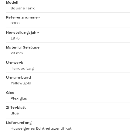
Modell
Square Tank
Referenznummer
6003
Herstellungsjahr
1975
Material Gehäuse
29 mm
Uhrwerk
Handaufzug
Uhrarmband
Yellow gold
Glas
Plexiglas
Zifferblatt
Blue
Lieferumfang
Hauseigenes Echtheitszertifikat